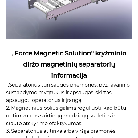
„Force Magnetic Solution“ kryžminio
diržo magnetinių separatorių
informacija
1.Separatorius turi saugos priemones, pvz., avarinio
sustabdymo mygtukus ir apsaugas, skirtas
apsaugoti operatorius ir įrangą.
2. Magnetinius polius galima reguliuoti, kad būtų
optimizuotas skirtingų medžiagų sudėties ir
srauto atskyrimo efektyvumas.
3. Separatorius atitinka arba viršija pramonės