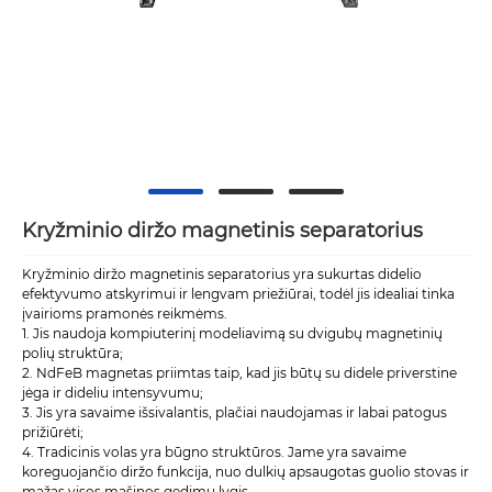
Kryžminio diržo magnetinis separatorius
Kryžminio diržo magnetinis separatorius yra sukurtas didelio
efektyvumo atskyrimui ir lengvam priežiūrai, todėl jis idealiai tinka
įvairioms pramonės reikmėms.
1. Jis naudoja kompiuterinį modeliavimą su dvigubų magnetinių
polių struktūra;
2. NdFeB magnetas priimtas taip, kad jis būtų su didele priverstine
jėga ir dideliu intensyvumu;
3. Jis yra savaime išsivalantis, plačiai naudojamas ir labai patogus
prižiūrėti;
4. Tradicinis volas yra būgno struktūros. Jame yra savaime
koreguojančio diržo funkcija, nuo dulkių apsaugotas guolio stovas ir
mažas visos mašinos gedimų lygis.