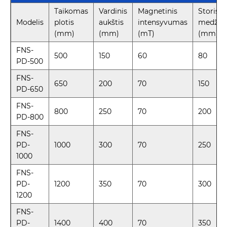
Taikomas
Vardinis
Magnetinis
Storis
Modelis
plotis
aukštis
intensyvumas
medžia
(mm)
(mm)
(mT)
(mm)
FNS-
500
150
60
80
PD-500
FNS-
650
200
70
150
PD-650
FNS-
800
250
70
200
PD-800
FNS-
PD-
1000
300
70
250
1000
FNS-
PD-
1200
350
70
300
1200
FNS-
PD-
1400
400
70
350