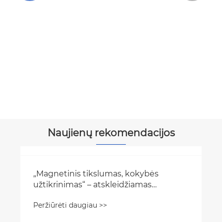
Naujienų rekomendacijos
„Magnetinis tikslumas, kokybės
užtikrinimas“ – atskleidžiamas
magnetinių separatorių veikimo
Peržiūrėti daugiau >>
principas