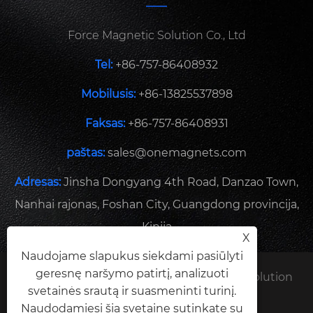
Force Magnetic Solution Co., Ltd
Tel:
+86-757-86408932
Mobilusis:
+86-13825537898
Faksas:
+86-757-86408931
paštas:
sales@onemagnets.com
Adresas:
Jinsha Dongyang 4th Road, Danzao Town,
Nanhai rajonas, Foshan City, Guangdong provincija,
Kinija
X
Naudojame slapukus siekdami pasiūlyti
geresnę naršymo patirtį, analizuoti
Autoriaus teisės © 2024 Force Magnetic Solution
svetainės srautą ir suasmeninti turinį.
Co., Ltd. Visos teisės saugomos.
Naudodamiesi šia svetaine sutinkate su