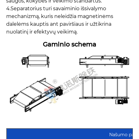
saugos, kokybės ir veikimo standartus.
4.Separatorius turi savaiminio išsivalymo
mechanizmą, kuris neleidžia magnetinėms
dalelėms kauptis ant paviršiaus ir užtikrina
nuolatinį ir efektyvų veikimą.
Gaminio schema
Našumo para