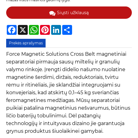
Siųsti užklausą
Facebook
X
WhatsApp
Pinterest
LinkedIn
Share
Prekės aprašymas
Force Magnetic Solutions Cross Belt magnetiniai
separatoriai pirmauja sausų miltelių ir granulių
valymo rinkoje. Įrengti didelio našumo nuolatine
magnetine šerdimi, diržais, reduktoriais, tvirtu
rėmu ir ritinėliais, jie sklandžiai integruojami su
konvejeriais, kad atskirtų 0,1–45 kg sveriančias
feromagnetines medžiagas. Mūsų separatoriai
puikiai pašalina magnetinius nešvarumus, būtinus
ličio baterijų tobulinimui. Dėl pažangių
technologijų ir intuityvaus dizaino jie garantuoja
grynus produktus šiuolaikinei gamybai.