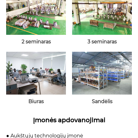
2 seminaras
3 seminaras
Biuras
Sandėlis
Įmonės apdovanojimai
● Aukštųjų technologijų įmonė