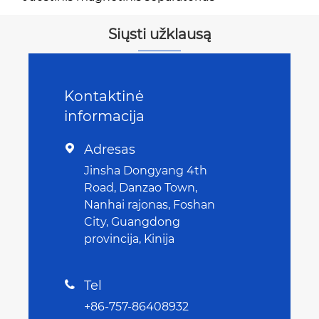
Siųsti užklausą
Kontaktinė
informacija
Adresas

Jinsha Dongyang 4th
Road, Danzao Town,
Nanhai rajonas, Foshan
City, Guangdong
provincija, Kinija
Tel

+86-757-86408932